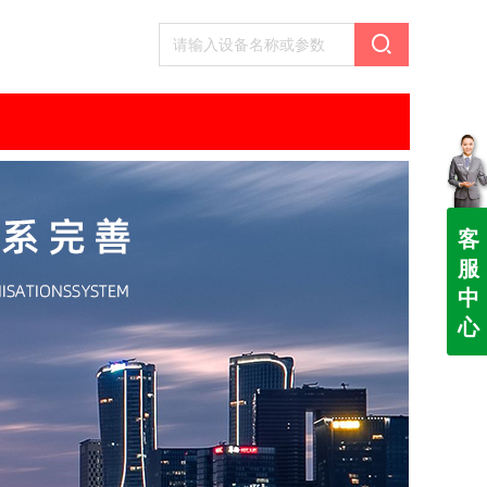
客
服
中
心