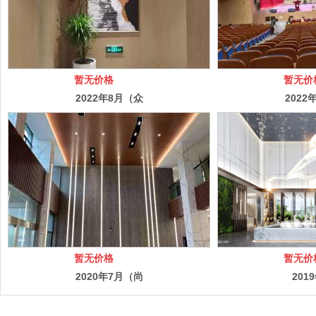
暂无价格
暂无价
2022年8月（众
2022
安濋玥府售楼部
州第四
及样板房精装修
学校项
工程）
楼、4
修
暂无价格
暂无价
2020年7月（尚
201
泽综合楼装修项
（杭州
目）
东方项