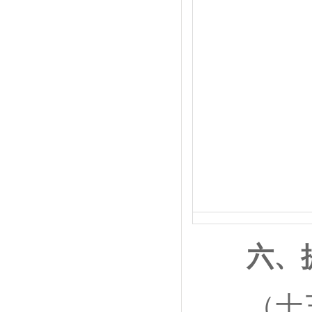
六、
（十三