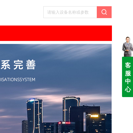
客
服
中
心