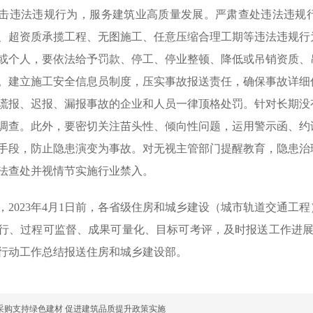
击违法违规行为，服务建筑业高质量发展。严肃查处违法违规行
、超资质承揽工程、无图施工、任意压缩合理工期等违法违规行
或个人，要依法给予罚款、停工、停业整顿、降低或吊销资质、
。建立施工安全信息员制度，压实事故报送责任，确保事故详细
谎报、迟报、漏报事故的企业和人员一律顶格处罚。针对长期没
调查。此外，要密切关注苗头性、倾向性问题，运用警示函、约
手段，防止隐患演变为事故。对无视主管部门提醒教育，隐患治
法查处并视情节实施行业禁入。
，2023年4月1日前，各省级住房和城乡建设（城市轨道交通工
行、过程可监督、成果可量化、目标可考评，及时报送工作进展、好
行动工作总结报送住房和城乡建设部。
采购支持绿色建材 促进建筑品质提升政策实施