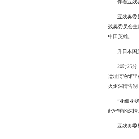
伴着亚残
亚残奥委
残奥委员会主
中田英雄。
升日本国
20时2
遗址博物馆里
火炬深情告别
“亚细亚
此守望的深情
亚残奥委