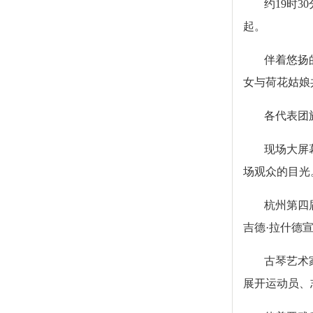
约19时
起。
伴着悠扬
女与荷花姑娘
各代表团
现场大屏
场观众的目光
杭州第四
吉德·拉什德
古琴艺术
展开运动员、