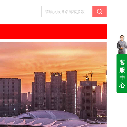
客
服
中
心