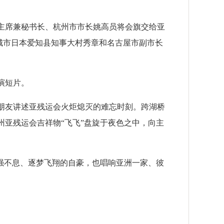
主席兼秘书长、杭州市市长姚高员将会旗交给亚
城市日本爱知县知事大村秀章和名古屋市副市长
演短片。
障朋友讲述亚残运会火炬熄灭的难忘时刻。跨湖桥
州亚残运会吉祥物“飞飞”盘旋于夜色之中，向主
强不息、逐梦飞翔的自豪，也唱响亚洲一家、彼