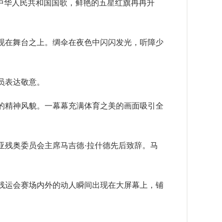
唱中华人民共和国国歌，鲜艳的五星红旗冉冉升
现在舞台之上。绸伞在夜色中闪闪发光，听障少
员表达敬意。
的精神风貌。一幕幕充满体育之美的画面吸引全
亚残奥委员会主席马吉德·拉什德先后致辞。马
残运会赛场内外的动人瞬间出现在大屏幕上，铺