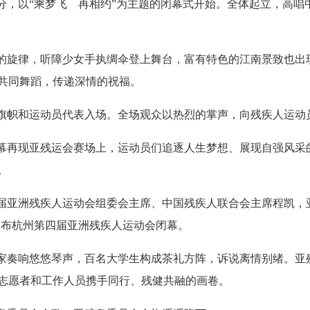
30分，以“乘梦飞 再相约”为主题的闭幕式开始。全体起立，高
的旋律，听障少女手执绸伞登上舞台，富有特色的江南景致也出
共同舞蹈，传递深情的祝福。
旗帜和运动员代表入场。全场观众以热烈的掌声，向残疾人运动
幕再现亚残运会赛场上，运动员们追逐人生梦想、展现自强风采
。
届亚洲残疾人运动会组委会主席、中国残疾人联合会主席程凯，
宣布杭州第四届亚洲残疾人运动会闭幕。
家奏响悠悠琴声，百名大学生构成茶礼方阵，诉说离情别绪。亚
志愿者和工作人员携手同行、残健共融的画卷。