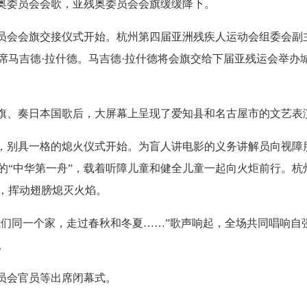
奥委员会会歌，亚残奥委员会会旗缓缓降下。
员会会旗交接仪式开始。杭州第四届亚洲残疾人运动会组委会副
席马吉德·拉什德。马吉德·拉什德将会旗交给下届亚残运会举办
旗、奏日本国歌后，大屏幕上呈现了爱知县和名古屋市的文艺表
5分，别具一格的熄火仪式开始。为盲人讲电影的义务讲解员向视
的“中华第一舟”，载着听障儿童和健全儿童一起向火炬前行。杭
，挥动翅膀熄灭火焰。
我们同一个家，走过春秋和冬夏……”歌声响起，全场共同唱响自
。
员会官员等出席闭幕式。