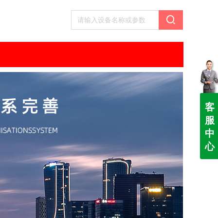
客
服
中
心