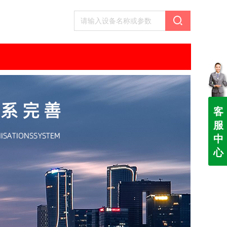
客
服
中
心